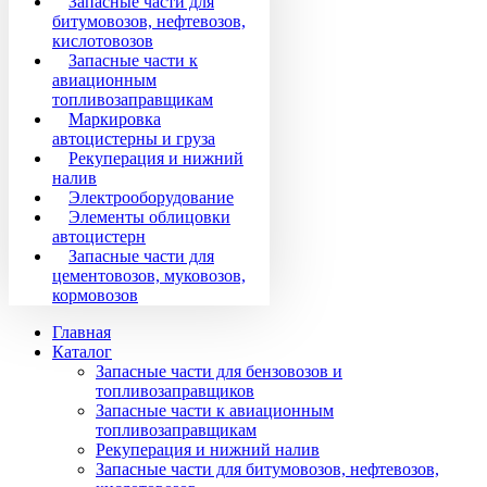
Запасные части для
битумовозов, нефтевозов,
кислотовозов
Запасные части к
авиационным
топливозаправщикам
Маркировка
автоцистерны и груза
Рекуперация и нижний
налив
Электрооборудование
Элементы облицовки
автоцистерн
Запасные части для
цементовозов, муковозов,
кормовозов
Главная
Каталог
Запасные части для бензовозов и
топливозаправщиков
Запасные части к авиационным
топливозаправщикам
Рекуперация и нижний налив
Запасные части для битумовозов, нефтевозов,