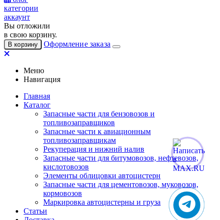
категории
аккаунт
Вы отложили
в свою корзину.
Оформление заказа
В корзину
Меню
Навигация
Главная
Каталог
Запасные части для бензовозов и
топливозаправщиков
Запасные части к авиационным
топливозаправщикам
Рекуперация и нижний налив
Запасные части для битумовозов, нефтевозов,
кислотовозов
Элементы облицовки автоцистерн
Запасные части для цементовозов, муковозов,
кормовозов
Маркировка автоцистерны и груза
Статьи
Доставка