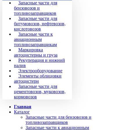
Запасные части для
бензовозов и
топливозаправщиков
Запасные части для
битумовозов, нефтевозов,
кислотовозов
Запасные части к
авиационным
топливозаправщикам
Маркировка
автоцистерны и груза
Рекуперация и нижний
налив
Электрооборудование
Элементы облицовки
автоцистерн
Запасные части для
цементовозов, муковозов,
кормовозов
Главная
Каталог
Запасные части для бензовозов и
топливозаправщиков
Запасные части к авиационным