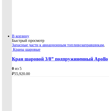
В корзину
Быстрый просмотр
Запасные части к авиационным топливозаправщикам
,
Краны шаровые
Кран шаровой 3/8” подпружиненный Apollo
0
из 5
₽
55,920.00