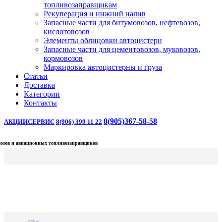
топливозаправщикам
Рекуперация и нижний налив
Запасные части для битумовозов, нефтевозов,
кислотовозов
Элементы облицовки автоцистерн
Запасные части для цементовозов, муковозов,
кормовозов
Маркировка автоцистерны и груза
Статьи
Доставка
Категории
Контакты
8(905)367-58-58
АКЦИИ
СЕРВИС
8(906) 399 11 22
овозов и авиационных топливозаправщиков