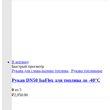
В корзину
Быстрый просмотр
Рукава для слива-налива топлива
,
Рукава топливные
Рукав DN50 IsaFlex для топлива до -40°С
0
из 5
₽
2,950.00