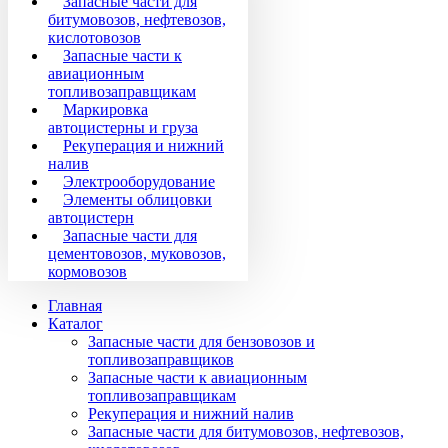
Запасные части для
битумовозов, нефтевозов,
кислотовозов
Запасные части к
авиационным
топливозаправщикам
Маркировка
автоцистерны и груза
Рекуперация и нижний
налив
Электрооборудование
Элементы облицовки
автоцистерн
Запасные части для
цементовозов, муковозов,
кормовозов
Главная
Каталог
Запасные части для бензовозов и
топливозаправщиков
Запасные части к авиационным
топливозаправщикам
Рекуперация и нижний налив
Запасные части для битумовозов, нефтевозов,