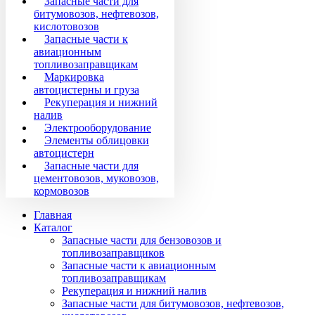
Запасные части для
битумовозов, нефтевозов,
кислотовозов
Запасные части к
авиационным
топливозаправщикам
Маркировка
автоцистерны и груза
Рекуперация и нижний
налив
Электрооборудование
Элементы облицовки
автоцистерн
Запасные части для
цементовозов, муковозов,
кормовозов
Главная
Каталог
Запасные части для бензовозов и
топливозаправщиков
Запасные части к авиационным
топливозаправщикам
Рекуперация и нижний налив
Запасные части для битумовозов, нефтевозов,