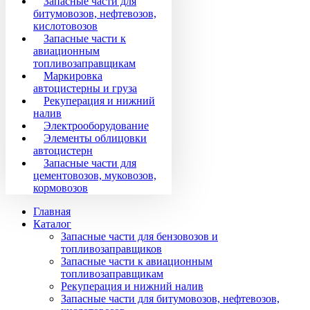
Запасные части для
битумовозов, нефтевозов,
кислотовозов
Запасные части к
авиационным
топливозаправщикам
Маркировка
автоцистерны и груза
Рекуперация и нижний
налив
Электрооборудование
Элементы облицовки
автоцистерн
Запасные части для
цементовозов, муковозов,
кормовозов
Главная
Каталог
Запасные части для бензовозов и
топливозаправщиков
Запасные части к авиационным
топливозаправщикам
Рекуперация и нижний налив
Запасные части для битумовозов, нефтевозов,