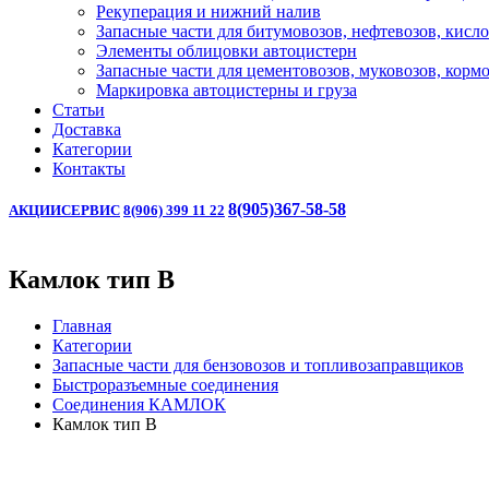
Рекуперация и нижний налив
Запасные части для битумовозов, нефтевозов, кисл
Элементы облицовки автоцистерн
Запасные части для цементовозов, муковозов, корм
Маркировка автоцистерны и груза
Статьи
Доставка
Категории
Контакты
8(905)367-58-58
АКЦИИ
СЕРВИС
8(906) 399 11 22
Камлок тип B
Главная
Категории
Запасные части для бензовозов и топливозаправщиков
Быстроразъемные соединения
Соединения КАМЛОК
Камлок тип B