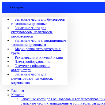
Категории
Запасные части для бензовозов
и топливозаправщиков
Запасные части для
битумовозов, нефтевозов,
кислотовозов
Запасные части к авиационным
топливозаправщикам
Маркировка автоцистерны и
груза
Рекуперация и нижний налив
Электрооборудование
Элементы облицовки
автоцистерн
Запасные части для
цементовозов, муковозов,
кормовозов
Главная
Каталог
Запасные части для бензовозов и топливозаправщи
Запасные части к авиационным топливозаправщик