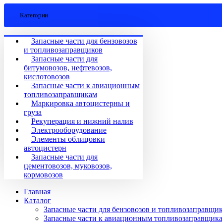
Категории
Запасные части для бензовозов
и топливозаправщиков
Запасные части для
битумовозов, нефтевозов,
кислотовозов
Запасные части к авиационным
топливозаправщикам
Маркировка автоцистерны и
груза
Рекуперация и нижний налив
Электрооборудование
Элементы облицовки
автоцистерн
Запасные части для
цементовозов, муковозов,
кормовозов
Главная
Каталог
Запасные части для бензовозов и топливозаправщи
Запасные части к авиационным топливозаправщик