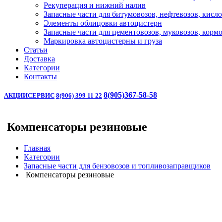
Рекуперация и нижний налив
Запасные части для битумовозов, нефтевозов, кисл
Элементы облицовки автоцистерн
Запасные части для цементовозов, муковозов, корм
Маркировка автоцистерны и груза
Статьи
Доставка
Категории
Контакты
8(905)367-58-58
АКЦИИ
СЕРВИС
8(906) 399 11 22
Компенсаторы резиновые
Главная
Категории
Запасные части для бензовозов и топливозаправщиков
Компенсаторы резиновые