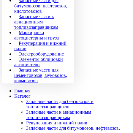
Запасные части для
битумовозов, нефтевозов,
кислотовозов
Запасные части к
авиационным
топливозаправщикам
Маркировка
автоцистерны и груза
Рекуперация и нижний
налив
Электрооборудование
Элементы облицовки
автоцистерн
Запасные части для
цементовозов, муковозов,
кормовозов
Главная
Каталог
Запасные части для бензовозов и
топливозаправщиков
Запасные части к авиационным
топливозаправщикам
Рекуперация и нижний налив
Запасные части для битумовозов, нефтевозов,