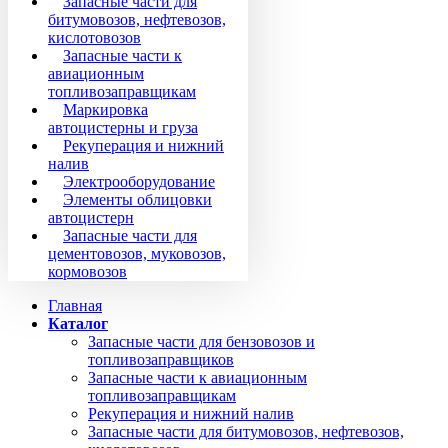
Запасные части для
битумовозов, нефтевозов,
кислотовозов
Запасные части к
авиационным
топливозаправщикам
Маркировка
автоцистерны и груза
Рекуперация и нижний
налив
Электрооборудование
Элементы облицовки
автоцистерн
Запасные части для
цементовозов, муковозов,
кормовозов
Главная
Каталог
Запасные части для бензовозов и
топливозаправщиков
Запасные части к авиационным
топливозаправщикам
Рекуперация и нижний налив
Запасные части для битумовозов, нефтевозов,