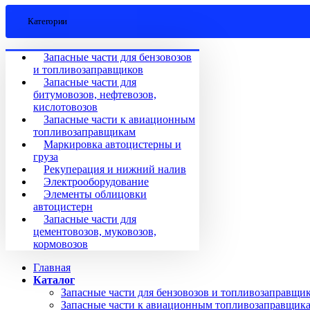
Категории
Запасные части для бензовозов
и топливозаправщиков
Запасные части для
битумовозов, нефтевозов,
кислотовозов
Запасные части к авиационным
топливозаправщикам
Маркировка автоцистерны и
груза
Рекуперация и нижний налив
Электрооборудование
Элементы облицовки
автоцистерн
Запасные части для
цементовозов, муковозов,
кормовозов
Главная
Каталог
Запасные части для бензовозов и топливозаправщи
Запасные части к авиационным топливозаправщик