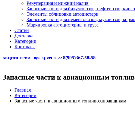
Рекуперация и нижний налив
Запасные части для битумовозов, нефтевозов, кисл
Элементы облицовки автоцистерн
Запасные части для цементовозов, муковозов, корм
Маркировка автоцистерны и груза
Статьи
Доставка
Категории
Контакты
8(905)367-58-58
АКЦИИ
СЕРВИС
8(906) 399 11 22
Запасные части к авиационным топли
Главная
Категории
Запасные части к авиационным топливозаправщикам