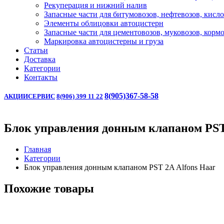
Рекуперация и нижний налив
Запасные части для битумовозов, нефтевозов, кисл
Элементы облицовки автоцистерн
Запасные части для цементовозов, муковозов, корм
Маркировка автоцистерны и груза
Статьи
Доставка
Категории
Контакты
8(905)367-58-58
АКЦИИ
СЕРВИС
8(906) 399 11 22
Блок управления донным клапаном PST 
Главная
Категории
Блок управления донным клапаном PST 2A Alfons Haar
Похожие товары