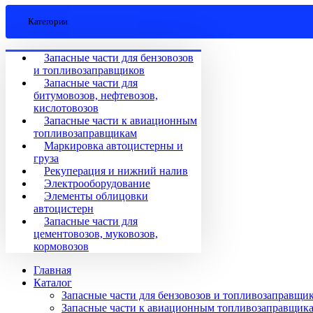
Категории
Запасные части для бензовозов
и топливозаправщиков
Запасные части для
битумовозов, нефтевозов,
кислотовозов
Запасные части к авиационным
топливозаправщикам
Маркировка автоцистерны и
груза
Рекуперация и нижний налив
Электрооборудование
Элементы облицовки
автоцистерн
Запасные части для
цементовозов, муковозов,
кормовозов
Главная
Каталог
Запасные части для бензовозов и топливозаправщи
Запасные части к авиационным топливозаправщик