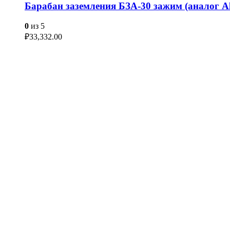
Барабан заземления БЗА-30 зажим (аналог Al
0
из 5
₽
33,332.00