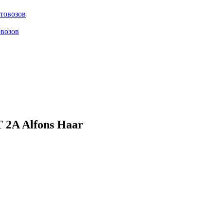
отовозов
овозов
2A Alfons Haar