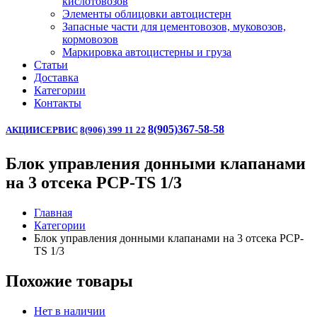
кислотовозов
Элементы облицовки автоцистерн
Запасные части для цементовозов, муковозов,
кормовозов
Маркировка автоцистерны и груза
Статьи
Доставка
Категории
Контакты
8(905)367-58-58
АКЦИИ
СЕРВИС
8(906) 399 11 22
Блок управления донными клапанами
на 3 отсека PCP-TS 1/3
Главная
Категории
Блок управления донными клапанами на 3 отсека PCP-
TS 1/3
Похожие товары
Нет в наличии