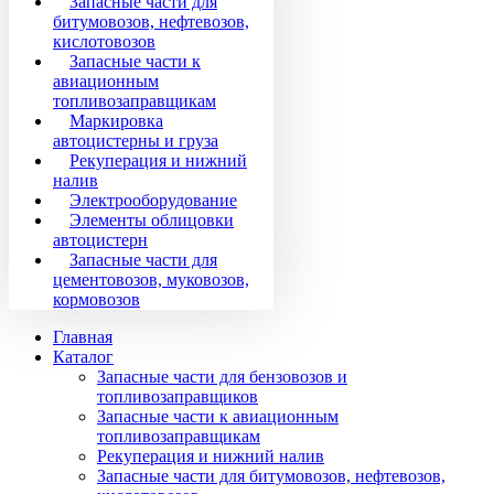
Запасные части для
битумовозов, нефтевозов,
кислотовозов
Запасные части к
авиационным
топливозаправщикам
Маркировка
автоцистерны и груза
Рекуперация и нижний
налив
Электрооборудование
Элементы облицовки
автоцистерн
Запасные части для
цементовозов, муковозов,
кормовозов
Главная
Каталог
Запасные части для бензовозов и
топливозаправщиков
Запасные части к авиационным
топливозаправщикам
Рекуперация и нижний налив
Запасные части для битумовозов, нефтевозов,