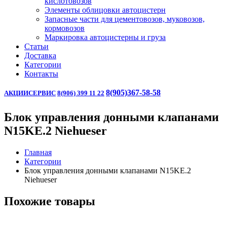
кислотовозов
Элементы облицовки автоцистерн
Запасные части для цементовозов, муковозов,
кормовозов
Маркировка автоцистерны и груза
Статьи
Доставка
Категории
Контакты
8(905)367-58-58
АКЦИИ
СЕРВИС
8(906) 399 11 22
Блок управления донными клапанами
N15KE.2 Niehueser
Главная
Категории
Блок управления донными клапанами N15KE.2
Niehueser
Похожие товары