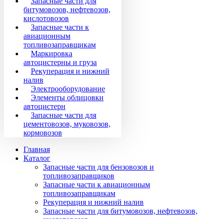
Запасные части для
битумовозов, нефтевозов,
кислотовозов
Запасные части к
авиационным
топливозаправщикам
Маркировка
автоцистерны и груза
Рекуперация и нижний
налив
Электрооборудование
Элементы облицовки
автоцистерн
Запасные части для
цементовозов, муковозов,
кормовозов
Главная
Каталог
Запасные части для бензовозов и
топливозаправщиков
Запасные части к авиационным
топливозаправщикам
Рекуперация и нижний налив
Запасные части для битумовозов, нефтевозов,