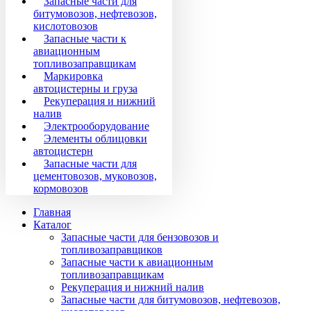
Запасные части для
битумовозов, нефтевозов,
кислотовозов
Запасные части к
авиационным
топливозаправщикам
Маркировка
автоцистерны и груза
Рекуперация и нижний
налив
Электрооборудование
Элементы облицовки
автоцистерн
Запасные части для
цементовозов, муковозов,
кормовозов
Главная
Каталог
Запасные части для бензовозов и
топливозаправщиков
Запасные части к авиационным
топливозаправщикам
Рекуперация и нижний налив
Запасные части для битумовозов, нефтевозов,