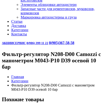
кислотовозов
Элементы облицовки автоцистерн
Запасные части для цементовозов, муковозов,
кормовозов
Маркировка автоцистерны и груза
Статьи
Доставка
Категории
Контакты
8(905)367-58-58
АКЦИИ
СЕРВИС
8(906) 399 11 22
Фильтр-регулятор N208-D00 Camozzi с
манометром М043-Р10 D39 осевой 10
бар
Главная
Категории
Фильтр-регулятор N208-D00 Camozzi с манометром
М043-Р10 D39 осевой 10 бар
Похожие товары