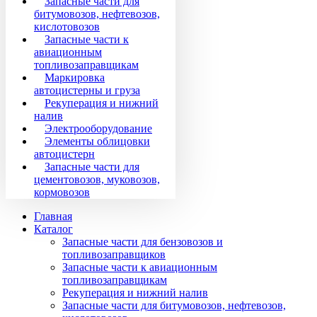
Запасные части для
битумовозов, нефтевозов,
кислотовозов
Запасные части к
авиационным
топливозаправщикам
Маркировка
автоцистерны и груза
Рекуперация и нижний
налив
Электрооборудование
Элементы облицовки
автоцистерн
Запасные части для
цементовозов, муковозов,
кормовозов
Главная
Каталог
Запасные части для бензовозов и
топливозаправщиков
Запасные части к авиационным
топливозаправщикам
Рекуперация и нижний налив
Запасные части для битумовозов, нефтевозов,