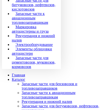
Запасные части для
битумовозов, нефтевозов,
кислотовозов
Запасные части к
авиационным
топливозаправщикам
Маркировка
автоцистерны и груза
Рекуперация и нижний
налив
Электрооборудование
Элементы облицовки
автоцистерн
Запасные части для
цементовозов, муковозов,
кормовозов
Главная
Каталог
Запасные части для бензовозов и
топливозаправщиков
Запасные части к авиационным
топливозаправщикам
Рекуперация и нижний налив
Запасные части для битумовозов, нефтевозов,