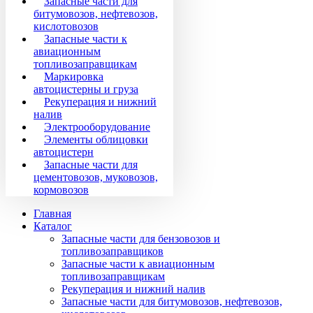
Запасные части для
битумовозов, нефтевозов,
кислотовозов
Запасные части к
авиационным
топливозаправщикам
Маркировка
автоцистерны и груза
Рекуперация и нижний
налив
Электрооборудование
Элементы облицовки
автоцистерн
Запасные части для
цементовозов, муковозов,
кормовозов
Главная
Каталог
Запасные части для бензовозов и
топливозаправщиков
Запасные части к авиационным
топливозаправщикам
Рекуперация и нижний налив
Запасные части для битумовозов, нефтевозов,