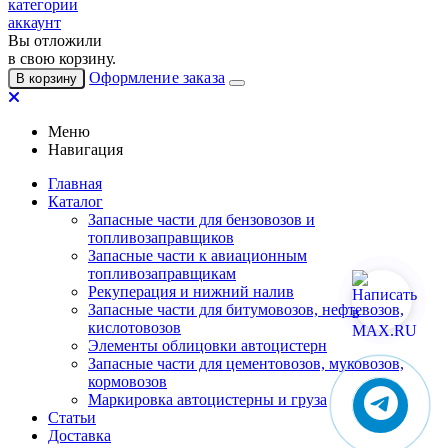
категории
аккаунт
Вы отложили
в свою корзину.
Оформление заказа
В корзину
Меню
Навигация
Главная
Каталог
Запасные части для бензовозов и
топливозаправщиков
Запасные части к авиационным
топливозаправщикам
Рекуперация и нижний налив
Запасные части для битумовозов, нефтевозов,
кислотовозов
Элементы облицовки автоцистерн
Запасные части для цементовозов, муковозов,
кормовозов
Маркировка автоцистерны и груза
Статьи
Доставка