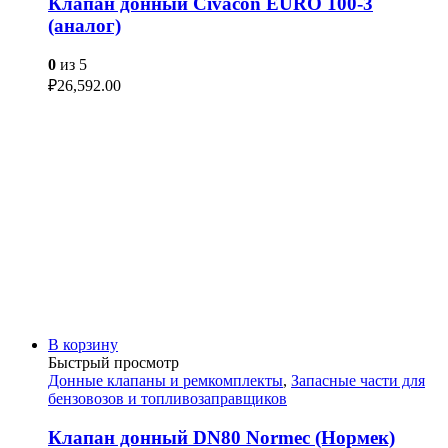
Клапан донный Civacon EURO 100-3
(аналог)
0
из 5
₽
26,592.00
В корзину
Быстрый просмотр
Донные клапаны и ремкомплекты
,
Запасные части для
бензовозов и топливозаправщиков
Клапан донный DN80 Normec (Нормек)