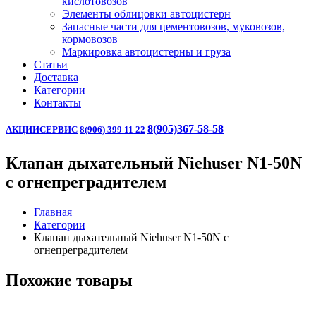
кислотовозов
Элементы облицовки автоцистерн
Запасные части для цементовозов, муковозов,
кормовозов
Маркировка автоцистерны и груза
Статьи
Доставка
Категории
Контакты
8(905)367-58-58
АКЦИИ
СЕРВИС
8(906) 399 11 22
Клапан дыхательный Niehuser N1-50N
c огнепреградителем
Главная
Категории
Клапан дыхательный Niehuser N1-50N c
огнепреградителем
Похожие товары