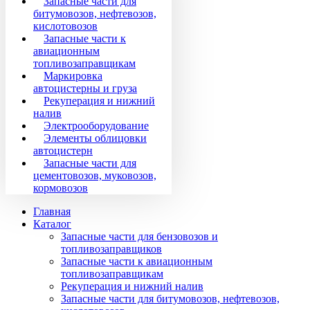
Запасные части для
битумовозов, нефтевозов,
кислотовозов
Запасные части к
авиационным
топливозаправщикам
Маркировка
автоцистерны и груза
Рекуперация и нижний
налив
Электрооборудование
Элементы облицовки
автоцистерн
Запасные части для
цементовозов, муковозов,
кормовозов
Главная
Каталог
Запасные части для бензовозов и
топливозаправщиков
Запасные части к авиационным
топливозаправщикам
Рекуперация и нижний налив
Запасные части для битумовозов, нефтевозов,