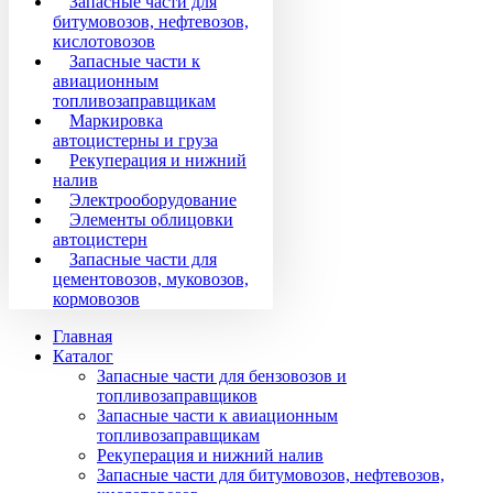
Запасные части для
битумовозов, нефтевозов,
кислотовозов
Запасные части к
авиационным
топливозаправщикам
Маркировка
автоцистерны и груза
Рекуперация и нижний
налив
Электрооборудование
Элементы облицовки
автоцистерн
Запасные части для
цементовозов, муковозов,
кормовозов
Главная
Каталог
Запасные части для бензовозов и
топливозаправщиков
Запасные части к авиационным
топливозаправщикам
Рекуперация и нижний налив
Запасные части для битумовозов, нефтевозов,