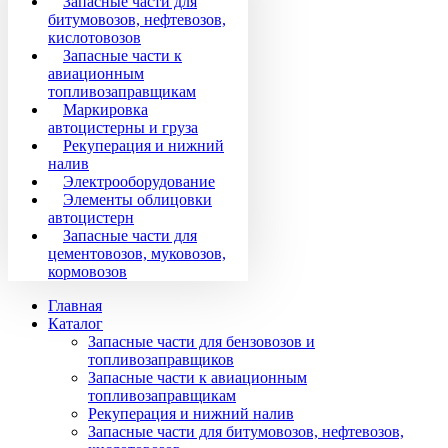
Запасные части для
битумовозов, нефтевозов,
кислотовозов
Запасные части к
авиационным
топливозаправщикам
Маркировка
автоцистерны и груза
Рекуперация и нижний
налив
Электрооборудование
Элементы облицовки
автоцистерн
Запасные части для
цементовозов, муковозов,
кормовозов
Главная
Каталог
Запасные части для бензовозов и
топливозаправщиков
Запасные части к авиационным
топливозаправщикам
Рекуперация и нижний налив
Запасные части для битумовозов, нефтевозов,