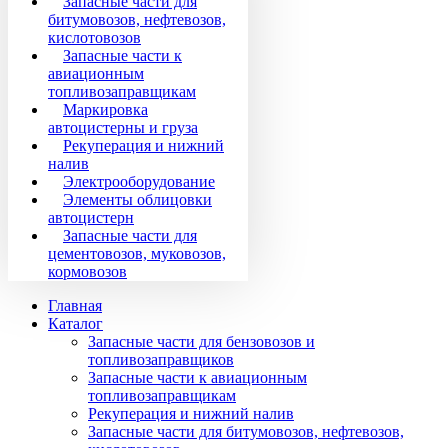
Запасные части для
битумовозов, нефтевозов,
кислотовозов
Запасные части к
авиационным
топливозаправщикам
Маркировка
автоцистерны и груза
Рекуперация и нижний
налив
Электрооборудование
Элементы облицовки
автоцистерн
Запасные части для
цементовозов, муковозов,
кормовозов
Главная
Каталог
Запасные части для бензовозов и
топливозаправщиков
Запасные части к авиационным
топливозаправщикам
Рекуперация и нижний налив
Запасные части для битумовозов, нефтевозов,