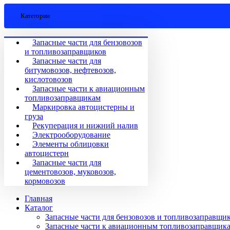
Категории
Запасные части для бензовозов
и топливозаправщиков
Запасные части для
битумовозов, нефтевозов,
кислотовозов
Запасные части к авиационным
топливозаправщикам
Маркировка автоцистерны и
груза
Рекуперация и нижний налив
Электрооборудование
Элементы облицовки
автоцистерн
Запасные части для
цементовозов, муковозов,
кормовозов
Главная
Каталог
Запасные части для бензовозов и топливозаправщи
Запасные части к авиационным топливозаправщик