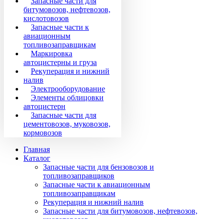
Запасные части для
битумовозов, нефтевозов,
кислотовозов
Запасные части к
авиационным
топливозаправщикам
Маркировка
автоцистерны и груза
Рекуперация и нижний
налив
Электрооборудование
Элементы облицовки
автоцистерн
Запасные части для
цементовозов, муковозов,
кормовозов
Главная
Каталог
Запасные части для бензовозов и
топливозаправщиков
Запасные части к авиационным
топливозаправщикам
Рекуперация и нижний налив
Запасные части для битумовозов, нефтевозов,