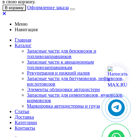
в свою корзину.
Оформление заказа
В корзину
Меню
Навигация
Главная
Каталог
Запасные части для бензовозов и
топливозаправщиков
Запасные части к авиационным
топливозаправщикам
Рекуперация и нижний налив
Запасные части для битумовозов, нефтевозов,
кислотовозов
Элементы облицовки автоцистерн
Запасные части для цементовозов, муковозов,
кормовозов
Маркировка автоцистерны и груза
Статьи
Доставка
Категории
Контакты