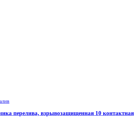
алив
чика перелива, взрывозащищенная 10 контактная