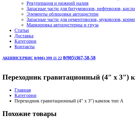
Рекуперация и нижний налив
Запасные части для битумовозов, нефтевозов, кисл
Элементы облицовки автоцистерн
Запасные части для цементовозов, муковозов, корм
Маркировка автоцистерны и груза
Статьи
Доставка
Категории
Контакты
8(905)367-58-58
АКЦИИ
СЕРВИС
8(906) 399 11 22
Переходник гравитационный (4″ x 3″) 
Главная
Категории
Переходник гравитационный (4″ x 3″) камлок тип А
Похожие товары