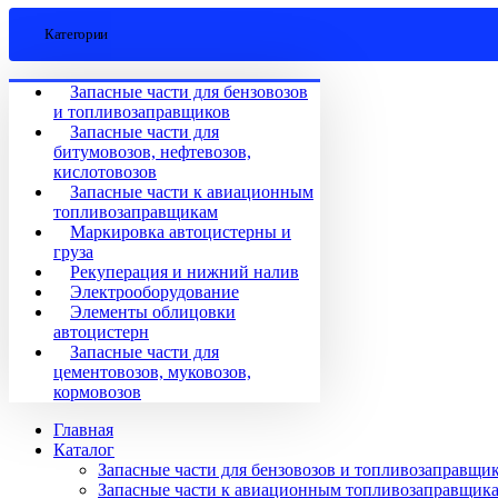
Категории
Запасные части для бензовозов
и топливозаправщиков
Запасные части для
битумовозов, нефтевозов,
кислотовозов
Запасные части к авиационным
топливозаправщикам
Маркировка автоцистерны и
груза
Рекуперация и нижний налив
Электрооборудование
Элементы облицовки
автоцистерн
Запасные части для
цементовозов, муковозов,
кормовозов
Главная
Каталог
Запасные части для бензовозов и топливозаправщи
Запасные части к авиационным топливозаправщик