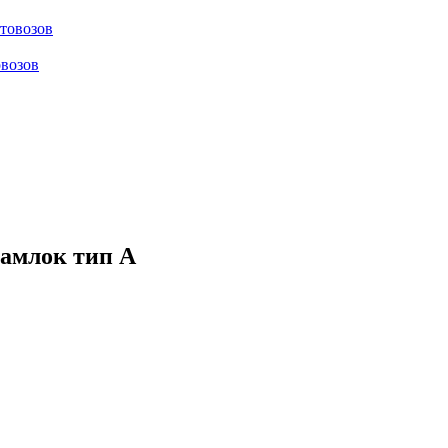
отовозов
овозов
камлок тип А