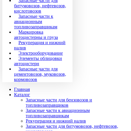
Запасные части для
битумовозов, нефтевозов,
кислотовозов
Запасные части к
авиационным
топливозаправщикам
Маркировка
автоцистерны и груза
Рекуперация и нижний
налив
Электрооборудование
Элементы облицовки
автоцистерн
Запасные части для
цементовозов, муковозов,
кормовозов
Главная
Каталог
Запасные части для бензовозов и
топливозаправщиков
Запасные части к авиационным
топливозаправщикам
Рекуперация и нижний налив
Запасные части для битумовозов, нефтевозов,