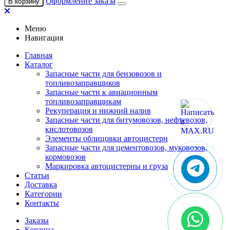
Оформление заказа
В корзину
Меню
Навигация
Главная
Каталог
Запасные части для бензовозов и
топливозаправщиков
Запасные части к авиационным
топливозаправщикам
Рекуперация и нижний налив
Запасные части для битумовозов, нефтевозов,
кислотовозов
Элементы облицовки автоцистерн
Запасные части для цементовозов, муковозов,
кормовозов
Маркировка автоцистерны и груза
Статьи
Доставка
Категории
Контакты
Заказы
Корзина