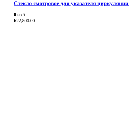
Стекло смотровое для указателя циркуляци
0
из 5
₽
22,800.00