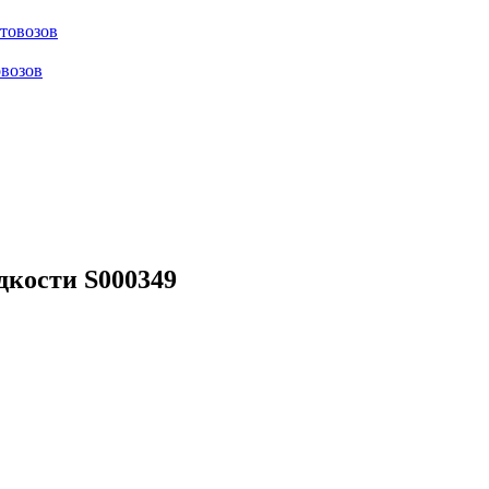
отовозов
овозов
кости S000349