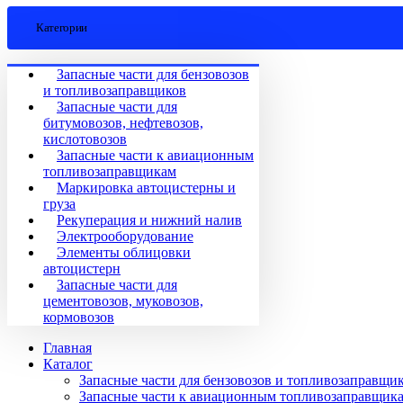
Категории
Запасные части для бензовозов
и топливозаправщиков
Запасные части для
битумовозов, нефтевозов,
кислотовозов
Запасные части к авиационным
топливозаправщикам
Маркировка автоцистерны и
груза
Рекуперация и нижний налив
Электрооборудование
Элементы облицовки
автоцистерн
Запасные части для
цементовозов, муковозов,
кормовозов
Главная
Каталог
Запасные части для бензовозов и топливозаправщи
Запасные части к авиационным топливозаправщик