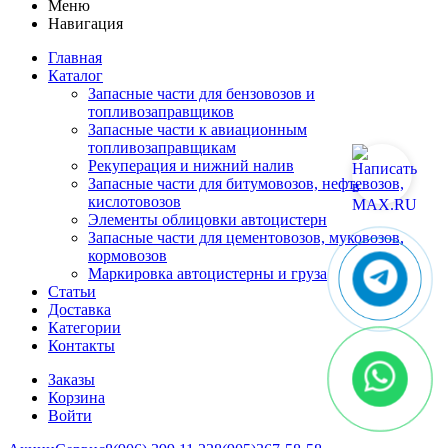
Меню
Навигация
Главная
Каталог
Запасные части для бензовозов и
топливозаправщиков
Запасные части к авиационным
топливозаправщикам
Рекуперация и нижний налив
Запасные части для битумовозов, нефтевозов,
кислотовозов
Элементы облицовки автоцистерн
Запасные части для цементовозов, муковозов,
кормовозов
Маркировка автоцистерны и груза
Статьи
Доставка
Категории
Контакты
Заказы
Корзина
Войти