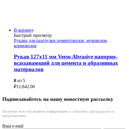
В корзину
Быстрый просмотр
Рукава для разгрузки цементовозов, муковозов,
кормовозов
Рукав 127х11 мм Verso Abrasive напорно-
всасывающий для цемента и абразивных
материалов
0
из 5
₽
11,842.00
Подписывайтесь на нашу новостную рассылку
Получите всю последнюю информацию о событиях, распродажах и
предложениях.
Ваш e-mail