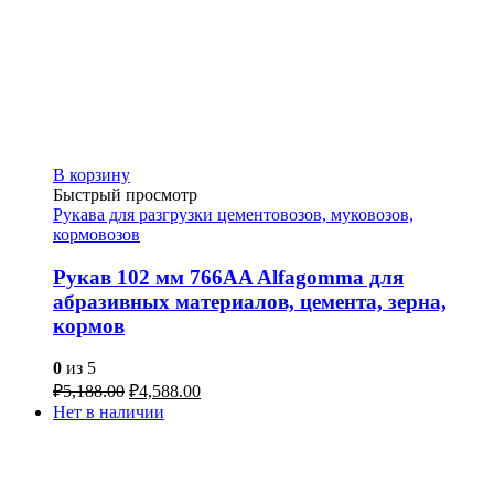
В корзину
Быстрый просмотр
Рукава для разгрузки цементовозов, муковозов,
кормовозов
Рукав 102 мм 766AA Alfagomma для
абразивных материалов, цемента, зерна,
кормов
0
из 5
₽
5,188.00
₽
4,588.00
Нет в наличии