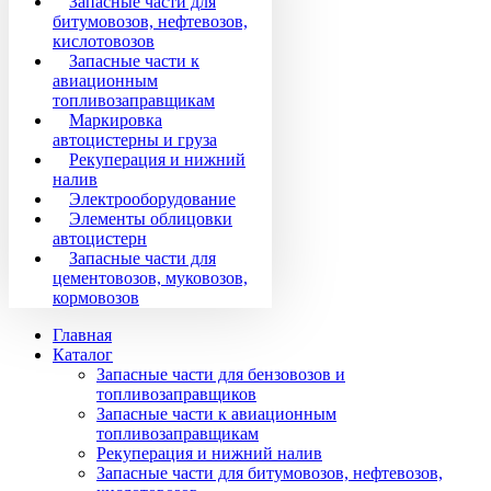
Запасные части для
битумовозов, нефтевозов,
кислотовозов
Запасные части к
авиационным
топливозаправщикам
Маркировка
автоцистерны и груза
Рекуперация и нижний
налив
Электрооборудование
Элементы облицовки
автоцистерн
Запасные части для
цементовозов, муковозов,
кормовозов
Главная
Каталог
Запасные части для бензовозов и
топливозаправщиков
Запасные части к авиационным
топливозаправщикам
Рекуперация и нижний налив
Запасные части для битумовозов, нефтевозов,