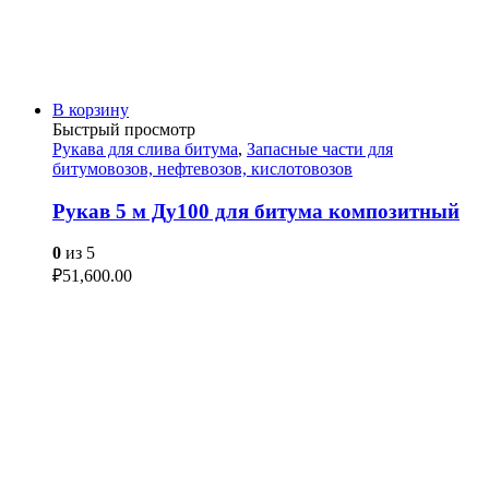
В корзину
Быстрый просмотр
Рукава для слива битума
,
Запасные части для
битумовозов, нефтевозов, кислотовозов
Рукав 5 м Ду100 для битума композитный
0
из 5
₽
51,600.00