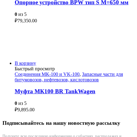
Опорное устройство BPW тип S М=650 мм
0
из 5
₽
79,350.00
В корзину
Быстрый просмотр
Соединения МК-100 и VK-100
,
Запасные части для
битумовозов, нефтевозов, кислотовозов
Муфта МК100 BR TankWagen
0
из 5
₽
9,895.00
Подписывайтесь на нашу новостную рассылку
Получите всю последнюю информацию о событиях, распродажах и