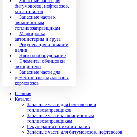
Запасные части для
битумовозов, нефтевозов,
кислотовозов
Запасные части к
авиационным
топливозаправщикам
Маркировка
автоцистерны и груза
Рекуперация и нижний
налив
Электрооборудование
Элементы облицовки
автоцистерн
Запасные части для
цементовозов, муковозов,
кормовозов
Главная
Каталог
Запасные части для бензовозов и
топливозаправщиков
Запасные части к авиационным
топливозаправщикам
Рекуперация и нижний налив
Запасные части для битумовозов, нефтевозов,