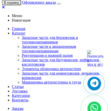
Оформление заказа
В корзину
Меню
Навигация
Главная
Каталог
Запасные части для бензовозов и
топливозаправщиков
Запасные части к авиационным
топливозаправщикам
Рекуперация и нижний налив
Запасные части для битумовозов, нефтевозов,
кислотовозов
Элементы облицовки автоцистерн
Запасные части для цементовозов, муковозов,
кормовозов
Маркировка автоцистерны и груза
Статьи
Доставка
Категории
Контакты
Заказы