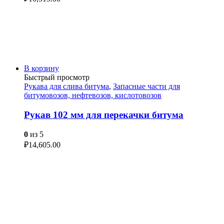
В корзину
Быстрый просмотр
Рукава для слива битума
,
Запасные части для
битумовозов, нефтевозов, кислотовозов
Рукав 102 мм для перекачки битума
0
из 5
₽
14,605.00