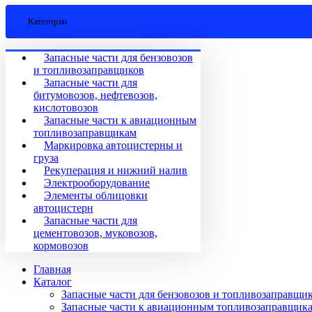
Категории
Запасные части для бензовозов
и топливозаправщиков
Запасные части для
битумовозов, нефтевозов,
кислотовозов
Запасные части к авиационным
топливозаправщикам
Маркировка автоцистерны и
груза
Рекуперация и нижний налив
Электрооборудование
Элементы облицовки
автоцистерн
Запасные части для
цементовозов, муковозов,
кормовозов
Главная
Каталог
Запасные части для бензовозов и топливозаправщи
Запасные части к авиационным топливозаправщик