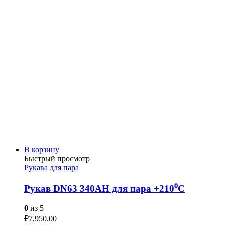
В корзину
Быстрый просмотр
Рукава для пара
Рукав DN63 340AH для пара +210⁰С
0
из 5
₽
7,950.00