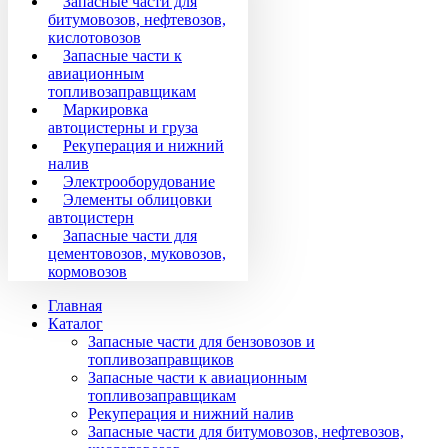
Запасные части для
битумовозов, нефтевозов,
кислотовозов
Запасные части к
авиационным
топливозаправщикам
Маркировка
автоцистерны и груза
Рекуперация и нижний
налив
Электрооборудование
Элементы облицовки
автоцистерн
Запасные части для
цементовозов, муковозов,
кормовозов
Главная
Каталог
Запасные части для бензовозов и
топливозаправщиков
Запасные части к авиационным
топливозаправщикам
Рекуперация и нижний налив
Запасные части для битумовозов, нефтевозов,