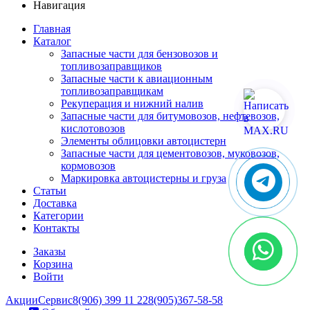
Навигация
Главная
Каталог
Запасные части для бензовозов и
топливозаправщиков
Запасные части к авиационным
топливозаправщикам
Рекуперация и нижний налив
Запасные части для битумовозов, нефтевозов,
кислотовозов
Элементы облицовки автоцистерн
Запасные части для цементовозов, муковозов,
кормовозов
Маркировка автоцистерны и груза
Статьи
Доставка
Категории
Контакты
Заказы
Корзина
Войти
Акции
Сервис
8(906) 399 11 22
8(905)367-58-58