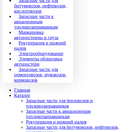
Запасные части для
битумовозов, нефтевозов,
кислотовозов
Запасные части к
авиационным
топливозаправщикам
Маркировка
автоцистерны и груза
Рекуперация и нижний
налив
Электрооборудование
Элементы облицовки
автоцистерн
Запасные части для
цементовозов, муковозов,
кормовозов
Главная
Каталог
Запасные части для бензовозов и
топливозаправщиков
Запасные части к авиационным
топливозаправщикам
Рекуперация и нижний налив
Запасные части для битумовозов, нефтевозов,