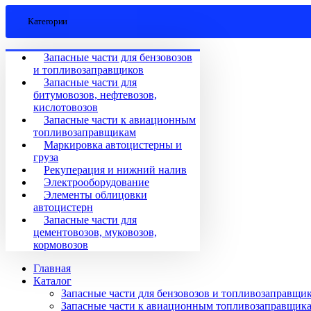
Категории
Запасные части для бензовозов
и топливозаправщиков
Запасные части для
битумовозов, нефтевозов,
кислотовозов
Запасные части к авиационным
топливозаправщикам
Маркировка автоцистерны и
груза
Рекуперация и нижний налив
Электрооборудование
Элементы облицовки
автоцистерн
Запасные части для
цементовозов, муковозов,
кормовозов
Главная
Каталог
Запасные части для бензовозов и топливозаправщи
Запасные части к авиационным топливозаправщик