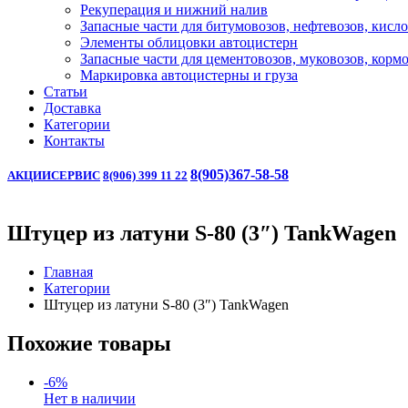
Рекуперация и нижний налив
Запасные части для битумовозов, нефтевозов, кисл
Элементы облицовки автоцистерн
Запасные части для цементовозов, муковозов, корм
Маркировка автоцистерны и груза
Статьи
Доставка
Категории
Контакты
8(905)367-58-58
АКЦИИ
СЕРВИС
8(906) 399 11 22
Штуцер из латуни S-80 (3″) TankWagen
Главная
Категории
Штуцер из латуни S-80 (3″) TankWagen
Похожие товары
-6%
Нет в наличии