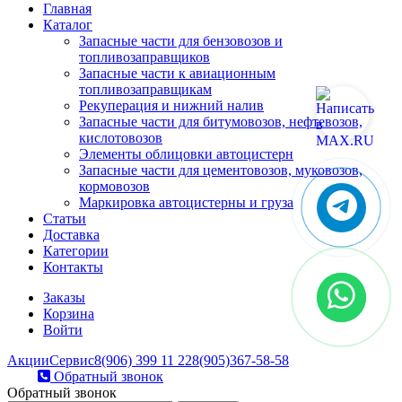
Главная
Каталог
Запасные части для бензовозов и
топливозаправщиков
Запасные части к авиационным
топливозаправщикам
Рекуперация и нижний налив
Запасные части для битумовозов, нефтевозов,
кислотовозов
Элементы облицовки автоцистерн
Запасные части для цементовозов, муковозов,
кормовозов
Маркировка автоцистерны и груза
Статьи
Доставка
Категории
Контакты
Заказы
Корзина
Войти
Акции
Сервис
8(906) 399 11 22
8(905)367-58-58
Обратный звонок
Обратный звонок