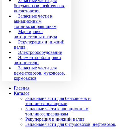
Запасные части для
битумовозов, нефтевозов,
кислотовозов
Запасные части к
авиационным
топливозаправщикам
Маркировка
автоцистерны и груза
Рекуперация и нижний
налив
Электрооборудование
Элементы облицовки
автоцистерн
Запасные части для
цементовозов, муковозов,
кормовозов
Главная
Каталог
Запасные части для бензовозов и
топливозаправщиков
Запасные части к авиационным
топливозаправщикам
Рекуперация и нижний налив
Запасные части для битумовозов, нефтевозов,