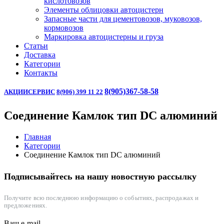
кислотовозов
Элементы облицовки автоцистерн
Запасные части для цементовозов, муковозов,
кормовозов
Маркировка автоцистерны и груза
Статьи
Доставка
Категории
Контакты
8(905)367-58-58
АКЦИИ
СЕРВИС
8(906) 399 11 22
Соединение Камлок тип DC алюминий
Главная
Категории
Соединение Камлок тип DC алюминий
Подписывайтесь на нашу новостную рассылку
Получите всю последнюю информацию о событиях, распродажах и
предложениях.
Ваш e-mail