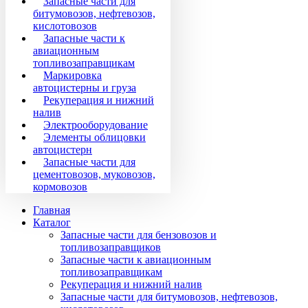
Запасные части для
битумовозов, нефтевозов,
кислотовозов
Запасные части к
авиационным
топливозаправщикам
Маркировка
автоцистерны и груза
Рекуперация и нижний
налив
Электрооборудование
Элементы облицовки
автоцистерн
Запасные части для
цементовозов, муковозов,
кормовозов
Главная
Каталог
Запасные части для бензовозов и
топливозаправщиков
Запасные части к авиационным
топливозаправщикам
Рекуперация и нижний налив
Запасные части для битумовозов, нефтевозов,