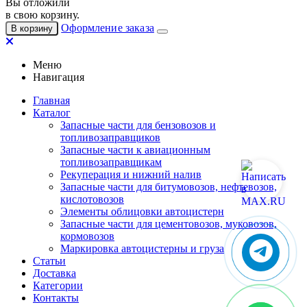
Вы отложили
в свою корзину.
Оформление заказа
В корзину
Меню
Навигация
Главная
Каталог
Запасные части для бензовозов и
топливозаправщиков
Запасные части к авиационным
топливозаправщикам
Рекуперация и нижний налив
Запасные части для битумовозов, нефтевозов,
кислотовозов
Элементы облицовки автоцистерн
Запасные части для цементовозов, муковозов,
кормовозов
Маркировка автоцистерны и груза
Статьи
Доставка
Категории
Контакты