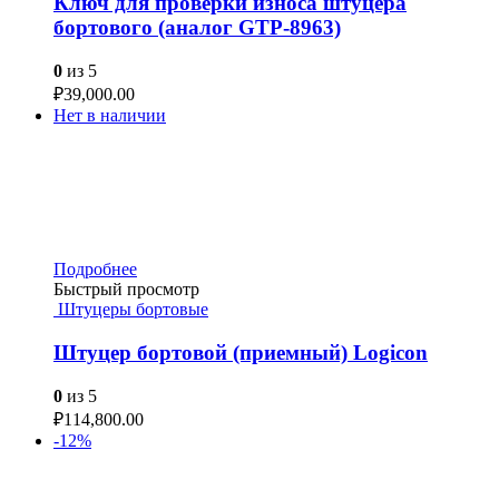
Ключ для проверки износа штуцера
бортового (аналог GTP-8963)
0
из 5
₽
39,000.00
Нет в наличии
Подробнее
Быстрый просмотр
Штуцеры бортовые
Штуцер бортовой (приемный) Logicon
0
из 5
₽
114,800.00
-12%