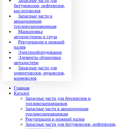
Запасные части для
битумовозов, нефтевозов,
кислотовозов
Запасные части к
авиационным
топливозаправщикам
Маркировка
автоцистерны и груза
Рекуперация и нижний
налив
Электрооборудование
Элементы облицовки
автоцистерн
Запасные части для
цементовозов, муковозов,
кормовозов
Главная
Каталог
Запасные части для бензовозов и
топливозаправщиков
Запасные части к авиационным
топливозаправщикам
Рекуперация и нижний налив
Запасные части для битумовозов, нефтевозов,