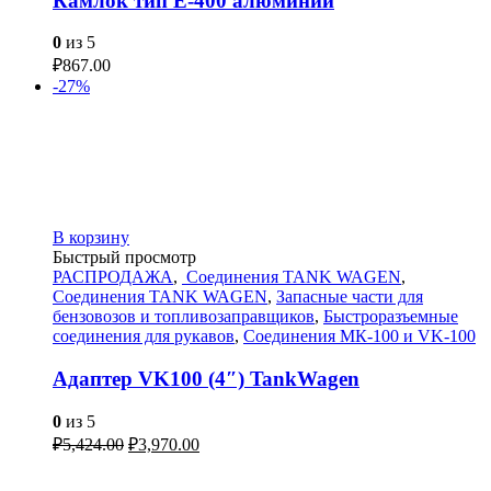
Камлок тип Е-400 алюминий
0
из 5
₽
867.00
-27%
В корзину
Быстрый просмотр
РАСПРОДАЖА
,
Соединения TANK WAGEN
,
Соединения TANK WAGEN
,
Запасные части для
бензовозов и топливозаправщиков
,
Быстроразъемные
соединения для рукавов
,
Соединения МК-100 и VK-100
Адаптер VK100 (4″) TankWagen
0
из 5
₽
5,424.00
₽
3,970.00