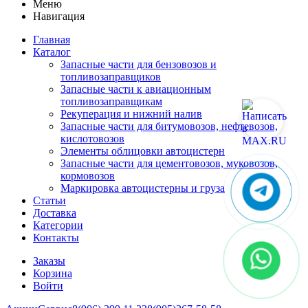
Меню
Навигация
Главная
Каталог
Запасные части для бензовозов и
топливозаправщиков
Запасные части к авиационным
топливозаправщикам
Рекуперация и нижний налив
Запасные части для битумовозов, нефтевозов,
кислотовозов
Элементы облицовки автоцистерн
Запасные части для цементовозов, муковозов,
кормовозов
Маркировка автоцистерны и груза
Статьи
Доставка
Категории
Контакты
Заказы
Корзина
Войти