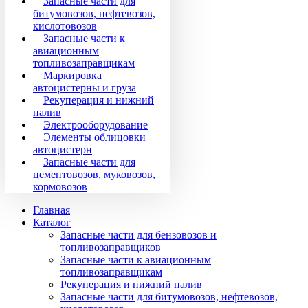
Запасные части для
битумовозов, нефтевозов,
кислотовозов
Запасные части к
авиационным
топливозаправщикам
Маркировка
автоцистерны и груза
Рекуперация и нижний
налив
Электрооборудование
Элементы облицовки
автоцистерн
Запасные части для
цементовозов, муковозов,
кормовозов
Главная
Каталог
Запасные части для бензовозов и
топливозаправщиков
Запасные части к авиационным
топливозаправщикам
Рекуперация и нижний налив
Запасные части для битумовозов, нефтевозов,