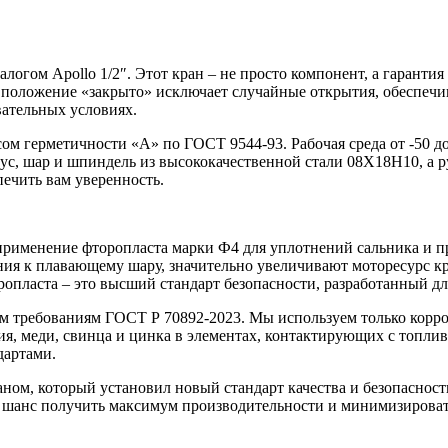
гом Apollo 1/2″. Этот кран – не просто компонент, а гарантия
положение «закрыто» исключает случайные открытия, обеспечив
вательных условиях.
 герметичности «А» по ГОСТ 9544-93. Рабочая среда от -50 до 
ус, шар и шпиндель из высококачественной стали 08Х18Н10, а р
ечить вам уверенность.
рименение фторопласта марки Ф4 для уплотнений сальника и п
ия к плавающему шару, значительно увеличивают моторесурс к
опласта – это высший стандарт безопасности, разработанный д
им требованиям ГОСТ Р 70892-2023. Мы используем только корр
я, меди, свинца и цинка в элементах, контактирующих с топливо
дартами.
ном, который установил новый стандарт качества и безопаснос
 шанс получить максимум производительности и минимизировать