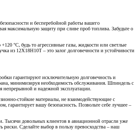
 безопасности и бесперебойной работы вашего
ая максимальную защиту при сливе проб топлива. Забудьте о
+120 °C, будь то агрессивные газы, жидкости или светлые
учка из 12Х18Н10Т – это залог долговечности и устойчивости
робки гарантируют исключительную долговечность и
рана, минимизируя необходимость обслуживания. Шпиндель с
ля непрерывной и надежной эксплуатации.
озионно-стойкие материалы, не взаимодействующие с
м, гарантирует вашу безопасность. Позвольте себе лучшее –
ти. Тысячи довольных клиентов в авиационной отрасли уже
 риски. Сделайте выбор в пользу превосходства – наш