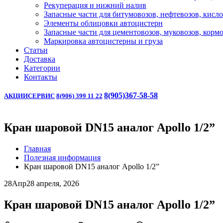
Рекуперация и нижний налив
Запасные части для битумовозов, нефтевозов, кисл
Элементы облицовки автоцистерн
Запасные части для цементовозов, муковозов, корм
Маркировка автоцистерны и груза
Статьи
Доставка
Категории
Контакты
8(905)367-58-58
АКЦИИ
СЕРВИС
8(906) 399 11 22
Кран шаровой DN15 аналог Apollo 1/2”
Главная
Полезная информация
Кран шаровой DN15 аналог Apollo 1/2”
28
Апр
28 апреля, 2026
Кран шаровой DN15 аналог Apollo 1/2”