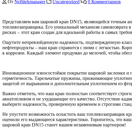
От
Neftitekmanager
Uncategorized
0 Комментариев
Представляем вам шаровой кран DN15, являющийся точным анало
топливозаправщика. Его уникальный механизм самовозврата в 
рисках – этот кран создан для идеальной работы в самых требо
Ощутите непревзойденную надежность, подтвержденную классом
нефтепродукты – наш кран справится с ними с легкостью. Корп
к коррозии. Каждый элемент продуман до мелочей, чтобы обесп
Инновационное износостойкое покрытие шаровой заслонки и п
герметичность. Тарельчатые пружины, прижимающие уплотнен
защитой от вырывания и дополнительным уплотнением из фтор
Важно отметить, что наш кран полностью соответствует строг
авиатопливом и не ухудшающие его качество. Отсутствие кадми
выберите надежность, проверенную временем и строгими стан
Не упустите возможность оснастить ваш топливозаправщик кра
оценили его выдающиеся характеристики. Торопитесь, это ваш
шаровой кран DN15 станет вашим незаменимым партнером!