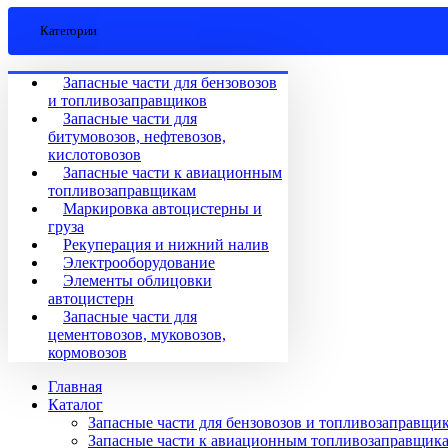
Категории
Запасные части для бензовозов
и топливозаправщиков
Запасные части для
битумовозов, нефтевозов,
кислотовозов
Запасные части к авиационным
топливозаправщикам
Маркировка автоцистерны и
груза
Рекуперация и нижний налив
Электрооборудование
Элементы облицовки
автоцистерн
Запасные части для
цементовозов, муковозов,
кормовозов
Главная
Каталог
Запасные части для бензовозов и топливозаправщи
Запасные части к авиационным топливозаправщик