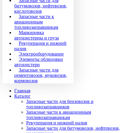
Запасные части для
битумовозов, нефтевозов,
кислотовозов
Запасные части к
авиационным
топливозаправщикам
Маркировка
автоцистерны и груза
Рекуперация и нижний
налив
Электрооборудование
Элементы облицовки
автоцистерн
Запасные части для
цементовозов, муковозов,
кормовозов
Главная
Каталог
Запасные части для бензовозов и
топливозаправщиков
Запасные части к авиационным
топливозаправщикам
Рекуперация и нижний налив
Запасные части для битумовозов, нефтевозов,