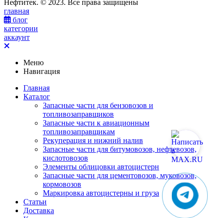
Нефтитек. © 2023. Все права защищены
главная
блог
категории
аккаунт
Меню
Навигация
Главная
Каталог
Запасные части для бензовозов и
топливозаправщиков
Запасные части к авиационным
топливозаправщикам
Рекуперация и нижний налив
Запасные части для битумовозов, нефтевозов,
кислотовозов
Элементы облицовки автоцистерн
Запасные части для цементовозов, муковозов,
кормовозов
Маркировка автоцистерны и груза
Статьи
Доставка