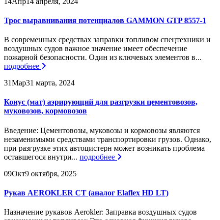
14
Апр
14 апреля, 2024
Трос выравнивания потенциалов GAMMON GTP 8557-1
В современных средствах заправки топливом спецтехники и
воздушных судов важное значение имеет обеспечение
пожарной безопасности. Один из ключевых элементов в...
подробнее
31
Мар
31 марта, 2024
Конус (мат) аэрирующий для разгрузки цементовозов,
муковозов, кормовозов
Введение: Цементовозы, муковозы и кормовозы являются
незаменимыми средствами транспортировки грузов. Однако,
при разгрузке этих автоцистерн может возникать проблема
оставшегося внутри...
подробнее
09
Окт
9 октября, 2025
Рукав AEROKLER CT (аналог Elaflex HD LT)
Назначение рукавов Aerokler: Заправка воздушных судов