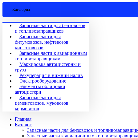
Категории
Запасные части для бензовозов
и топливозаправщиков
Запасные части для
битумовозов, нефтевозов,
кислотовозов
Запасные части к авиационным
топливозаправщикам
Маркировка автоцистерны и
груза
Рекуперация и нижний налив
Электрооборудование
Элементы облицовки
автоцистерн
Запасные части для
цементовозов, муковозов,
кормовозов
Главная
Каталог
Запасные части для бензовозов и топливозаправщи
Запасные части к авиационным топливозаправщик