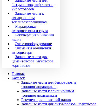
Запасные части для
битумовозов, нефтевозов,
кислотовозов
Запасные части к
авиационным
топливозаправщикам
Маркировка
автоцистерны и груза
Рекуперация и нижний
налив
Электрооборудование
Элементы облицовки
автоцистерн
Запасные части для
цементовозов, муковозов,
кормовозов
Главная
Каталог
Запасные части для бензовозов и
топливозаправщиков
Запасные части к авиационным
топливозаправщикам
Рекуперация и нижний налив
Запасные части для битумовозов, нефтевозов,