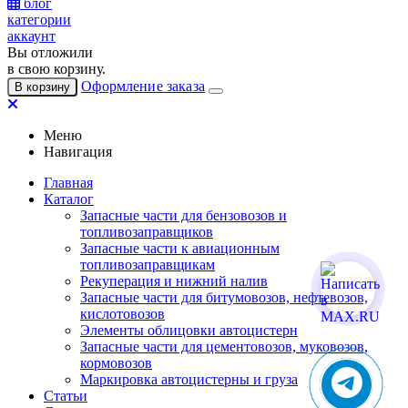
блог
категории
аккаунт
Вы отложили
в свою корзину.
Оформление заказа
В корзину
Меню
Навигация
Главная
Каталог
Запасные части для бензовозов и
топливозаправщиков
Запасные части к авиационным
топливозаправщикам
Рекуперация и нижний налив
Запасные части для битумовозов, нефтевозов,
кислотовозов
Элементы облицовки автоцистерн
Запасные части для цементовозов, муковозов,
кормовозов
Маркировка автоцистерны и груза
Статьи