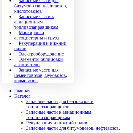
Запасные части для
битумовозов, нефтевозов,
кислотовозов
Запасные части к
авиационным
топливозаправщикам
Маркировка
автоцистерны и груза
Рекуперация и нижний
налив
Электрооборудование
Элементы облицовки
автоцистерн
Запасные части для
цементовозов, муковозов,
кормовозов
Главная
Каталог
Запасные части для бензовозов и
топливозаправщиков
Запасные части к авиационным
топливозаправщикам
Рекуперация и нижний налив
Запасные части для битумовозов, нефтевозов,