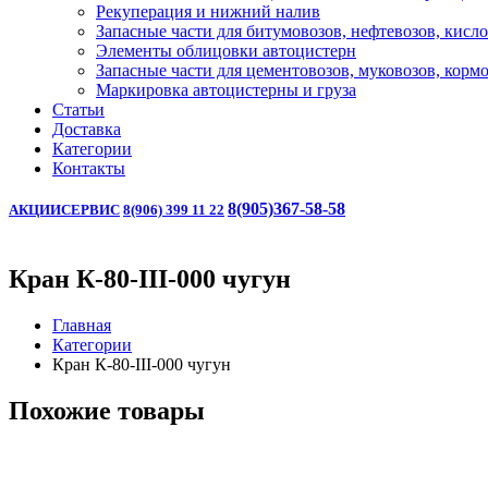
Рекуперация и нижний налив
Запасные части для битумовозов, нефтевозов, кисл
Элементы облицовки автоцистерн
Запасные части для цементовозов, муковозов, корм
Маркировка автоцистерны и груза
Статьи
Доставка
Категории
Контакты
8(905)367-58-58
АКЦИИ
СЕРВИС
8(906) 399 11 22
Кран К-80-III-000 чугун
Главная
Категории
Кран К-80-III-000 чугун
Похожие товары