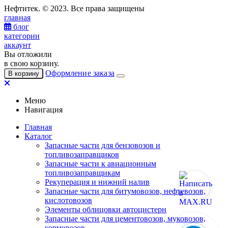
Нефтитек. © 2023. Все права защищены
главная
блог
категории
аккаунт
Вы отложили
в свою корзину.
Оформление заказа
В корзину
Меню
Навигация
Главная
Каталог
Запасные части для бензовозов и
топливозаправщиков
Запасные части к авиационным
топливозаправщикам
Рекуперация и нижний налив
Запасные части для битумовозов, нефтевозов,
кислотовозов
Элементы облицовки автоцистерн
Запасные части для цементовозов, муковозов,
кормовозов