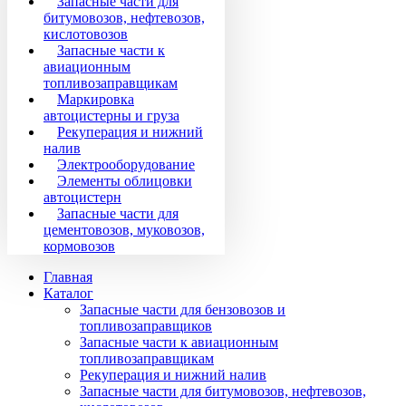
Запасные части для
битумовозов, нефтевозов,
кислотовозов
Запасные части к
авиационным
топливозаправщикам
Маркировка
автоцистерны и груза
Рекуперация и нижний
налив
Электрооборудование
Элементы облицовки
автоцистерн
Запасные части для
цементовозов, муковозов,
кормовозов
Главная
Каталог
Запасные части для бензовозов и
топливозаправщиков
Запасные части к авиационным
топливозаправщикам
Рекуперация и нижний налив
Запасные части для битумовозов, нефтевозов,