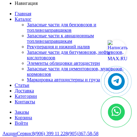
Навигация
Главная
Каталог
Запасные части для бензовозов и
топливозаправщиков
Запасные части к авиационным
топливозаправщикам
Рекуперация и нижний налив
Запасные части для битумовозов, нефтевозов,
кислотовозов
Элементы облицовки автоцистерн
Запасные части для цементовозов, муковозов,
кормовозов
Маркировка автоцистерны и груза
Статьи
Доставка
Категории
Контакты
Заказы
Корзина
Войти
Акции
Сервис
8(906) 399 11 22
8(905)367-58-58