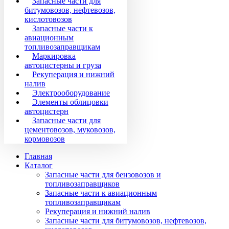
Запасные части для
битумовозов, нефтевозов,
кислотовозов
Запасные части к
авиационным
топливозаправщикам
Маркировка
автоцистерны и груза
Рекуперация и нижний
налив
Электрооборудование
Элементы облицовки
автоцистерн
Запасные части для
цементовозов, муковозов,
кормовозов
Главная
Каталог
Запасные части для бензовозов и
топливозаправщиков
Запасные части к авиационным
топливозаправщикам
Рекуперация и нижний налив
Запасные части для битумовозов, нефтевозов,