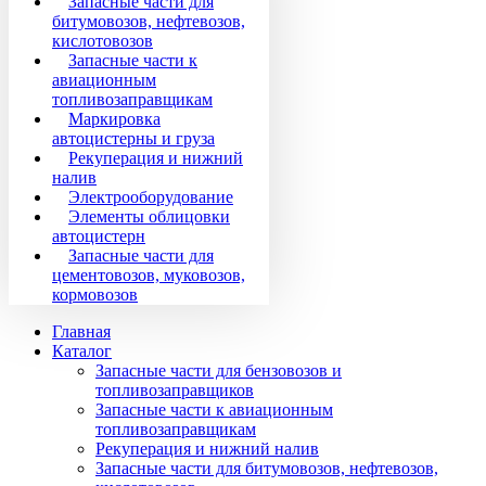
Запасные части для
битумовозов, нефтевозов,
кислотовозов
Запасные части к
авиационным
топливозаправщикам
Маркировка
автоцистерны и груза
Рекуперация и нижний
налив
Электрооборудование
Элементы облицовки
автоцистерн
Запасные части для
цементовозов, муковозов,
кормовозов
Главная
Каталог
Запасные части для бензовозов и
топливозаправщиков
Запасные части к авиационным
топливозаправщикам
Рекуперация и нижний налив
Запасные части для битумовозов, нефтевозов,