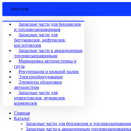
Категории
Запасные части для бензовозов
и топливозаправщиков
Запасные части для
битумовозов, нефтевозов,
кислотовозов
Запасные части к авиационным
топливозаправщикам
Маркировка автоцистерны и
груза
Рекуперация и нижний налив
Электрооборудование
Элементы облицовки
автоцистерн
Запасные части для
цементовозов, муковозов,
кормовозов
Главная
Каталог
Запасные части для бензовозов и топливозаправщи
Запасные части к авиационным топливозаправщик