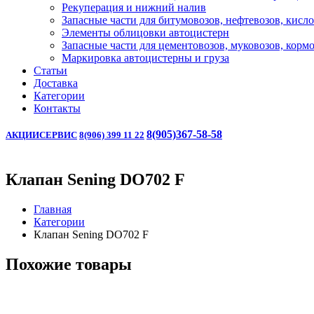
Рекуперация и нижний налив
Запасные части для битумовозов, нефтевозов, кисл
Элементы облицовки автоцистерн
Запасные части для цементовозов, муковозов, корм
Маркировка автоцистерны и груза
Статьи
Доставка
Категории
Контакты
8(905)367-58-58
АКЦИИ
СЕРВИС
8(906) 399 11 22
Клапан Sening DO702 F
Главная
Категории
Клапан Sening DO702 F
Похожие товары