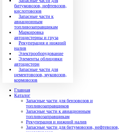
Запасные части для
битумовозов, нефтевозов,
кислотовозов
Запасные части к
авиационным
топливозаправщикам
Маркировка
автоцистерны и груза
Рекуперация и нижний
налив
Электрооборудование
Элементы облицовки
автоцистерн
Запасные части для
цементовозов, муковозов,
кормовозов
Главная
Каталог
Запасные части для бензовозов и
топливозаправщиков
Запасные части к авиационным
топливозаправщикам
Рекуперация и нижний налив
Запасные части для битумовозов, нефтевозов,