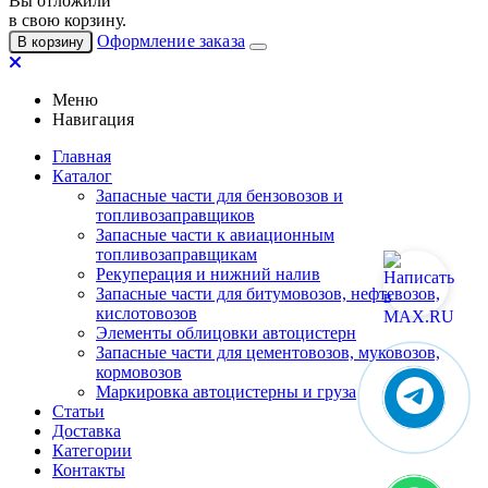
Вы отложили
в свою корзину.
Оформление заказа
В корзину
Меню
Навигация
Главная
Каталог
Запасные части для бензовозов и
топливозаправщиков
Запасные части к авиационным
топливозаправщикам
Рекуперация и нижний налив
Запасные части для битумовозов, нефтевозов,
кислотовозов
Элементы облицовки автоцистерн
Запасные части для цементовозов, муковозов,
кормовозов
Маркировка автоцистерны и груза
Статьи
Доставка
Категории
Контакты