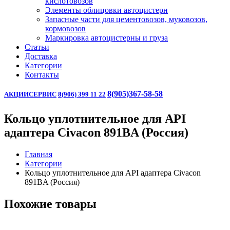
кислотовозов
Элементы облицовки автоцистерн
Запасные части для цементовозов, муковозов,
кормовозов
Маркировка автоцистерны и груза
Статьи
Доставка
Категории
Контакты
8(905)367-58-58
АКЦИИ
СЕРВИС
8(906) 399 11 22
Кольцо уплотнительное для API
адаптера Civacon 891BA (Россия)
Главная
Категории
Кольцо уплотнительное для API адаптера Civacon
891BA (Россия)
Похожие товары