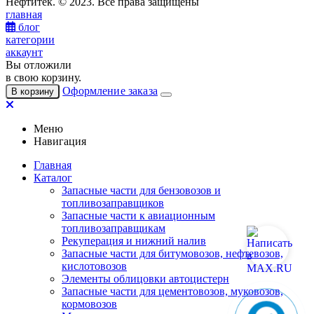
Нефтитек. © 2023. Все права защищены
главная
блог
категории
аккаунт
Вы отложили
в свою корзину.
Оформление заказа
В корзину
Меню
Навигация
Главная
Каталог
Запасные части для бензовозов и
топливозаправщиков
Запасные части к авиационным
топливозаправщикам
Рекуперация и нижний налив
Запасные части для битумовозов, нефтевозов,
кислотовозов
Элементы облицовки автоцистерн
Запасные части для цементовозов, муковозов,
кормовозов