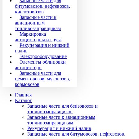
Запасные части для
битумовозов, нефтевозов,
кислотовозов
Запасные части к
авиационным
топливозаправщикам
Маркировка
автоцистерны и груза
Рекуперация и нижний
налив
Электрооборудование
Элементы облицовки
автоцистерн
Запасные части для
цементовозов, муковозов,
кормовозов
Главная
Каталог
Запасные части для бензовозов и
топливозаправщиков
Запасные части к авиационным
топливозаправщикам
Рекуперация и нижний налив
Запасные части для битумовозов, нефтевозов,