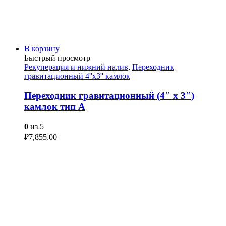
В корзину
Быстрый просмотр
Рекуперация и нижний налив
,
Переходник
гравитационный 4''х3'' камлок
Переходник гравитационный (4″ x 3″)
камлок тип А
0
из 5
₽
7,855.00