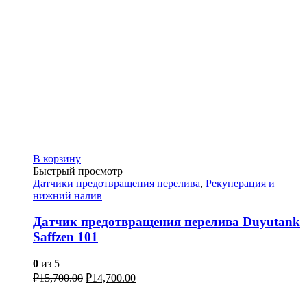
В корзину
Быстрый просмотр
Датчики предотвращения перелива
,
Рекуперация и
нижний налив
Датчик предотвращения перелива Duyutank
Saffzen 101
0
из 5
₽
15,700.00
₽
14,700.00