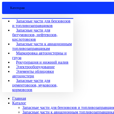
Категории
Запасные части для бензовозов
и топливозаправщиков
Запасные части для
битумовозов, нефтевозов,
кислотовозов
Запасные части к авиационным
топливозаправщикам
Маркировка автоцистерны и
груза
Рекуперация и нижний налив
Электрооборудование
Элементы облицовки
автоцистерн
Запасные части для
цементовозов, муковозов,
кормовозов
Главная
Каталог
Запасные части для бензовозов и топливозаправщи
Запасные части к авиационным топливозаправщик