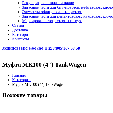
Рекуперация и нижний налив
Запасные части для битумовозов, нефтевозов, кисл
Элементы облицовки автоцистерн
Запасные части для цементовозов, муковозов, корм
Маркировка автоцистерны и груза
Статьи
Доставка
Категории
Контакты
8(905)367-58-58
АКЦИИ
СЕРВИС
8(906) 399 11 22
Муфта МК100 (4″) TankWagen
Главная
Категории
Муфта МК100 (4″) TankWagen
Похожие товары